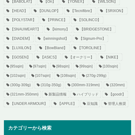
【BABOLAT】
【On】
【YONEX】
【WILSON】
【HEAD】
【DUNLOP】
【Tecnifibre】
【SRIXON】
【POLYSTAR】
【PRINCE】
【SOLINCO】
【SNAUWEART】
【kimony】
【BRIDGESTONE】
【DIADEM】
【winningshot】
【Signum-Pro】
【LUXILON】
【BowBland】
【TOROLINE】
【GOSEN】
【ASICS】
【オークリー】
【NIKE】
[95sqin]
[97sqin]
[98sqin]
[99sqin]
[100sqin]
[102sqin]
[107sqin]
[108sqin]
(270g-299g)
(300g-309g)
(310g-350g)
{300mm-319mm}
{320mm}
{321mm-350mm}
新製品情報
ハイブリッド
【goodr】
【UNDER ARMOUR】
【APPLE】
豆知識
管理人推奨
カテゴリーから検索