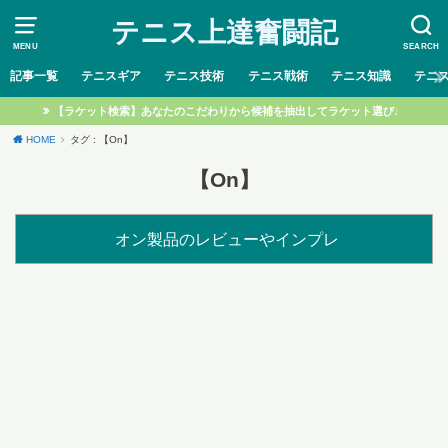
テニス上達奮闘記
MENU
SEARCH
記事一覧
テニスギア
テニス技術
テニス戦術
テニス知識
テニ
【ラケット検索】あなたのこだわりから候補を抽出してラケット選び♩
HOME
タグ : 【On】
【On】
オン製品のレビューやインプレ