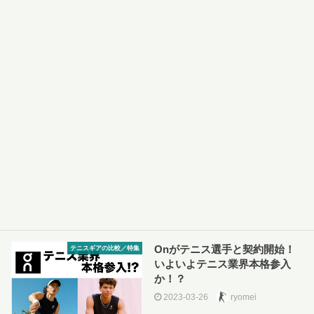
Onがテニス選手と契約開始！
テニスギアの比較／特集
いよいよテニス業界本格参入
か！？
2023-03-26
ryomei