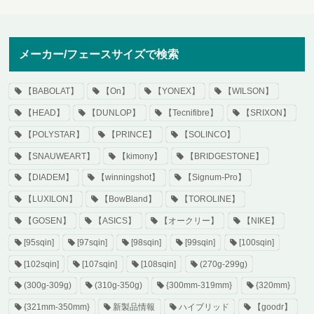
メーカー/フェースサイズで検索
【BABOLAT】
【On】
【YONEX】
【WILSON】
【HEAD】
【DUNLOP】
【Tecnifibre】
【SRIXON】
【POLYSTAR】
【PRINCE】
【SOLINCO】
【SNAUWEART】
【kimony】
【BRIDGESTONE】
【DIADEM】
【winningshot】
【Signum-Pro】
【LUXILON】
【BowBland】
【TOROLINE】
【GOSEN】
【ASICS】
【オークリー】
【NIKE】
[95sqin]
[97sqin]
[98sqin]
[99sqin]
[100sqin]
[102sqin]
[107sqin]
[108sqin]
(270g-299g)
(300g-309g)
(310g-350g)
{300mm-319mm}
{320mm}
{321mm-350mm}
新製品情報
ハイブリッド
【goodr】