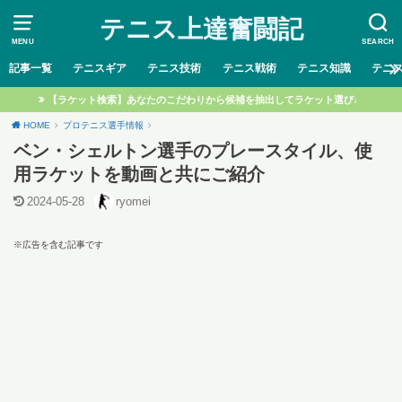
テニス上達奮闘記
MENU
SEARCH
記事一覧
テニスギア
テニス技術
テニス戦術
テニス知識
テニ
【ラケット検索】あなたのこだわりから候補を抽出してラケット選び♩
HOME
プロテニス選手情報
ベン・シェルトン選手のプレースタイル、使
用ラケットを動画と共にご紹介
2024-05-28
ryomei
※広告を含む記事です