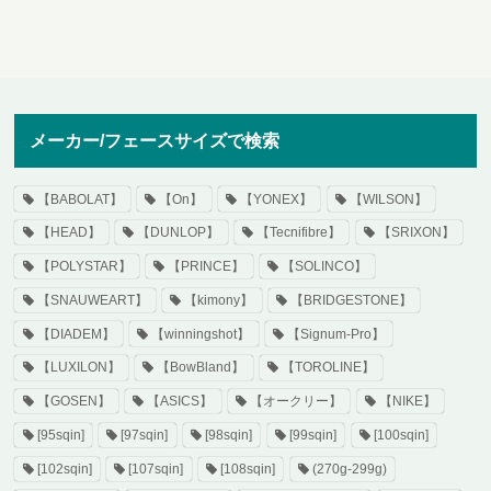
メーカー/フェースサイズで検索
【BABOLAT】
【On】
【YONEX】
【WILSON】
【HEAD】
【DUNLOP】
【Tecnifibre】
【SRIXON】
【POLYSTAR】
【PRINCE】
【SOLINCO】
【SNAUWEART】
【kimony】
【BRIDGESTONE】
【DIADEM】
【winningshot】
【Signum-Pro】
【LUXILON】
【BowBland】
【TOROLINE】
【GOSEN】
【ASICS】
【オークリー】
【NIKE】
[95sqin]
[97sqin]
[98sqin]
[99sqin]
[100sqin]
[102sqin]
[107sqin]
[108sqin]
(270g-299g)