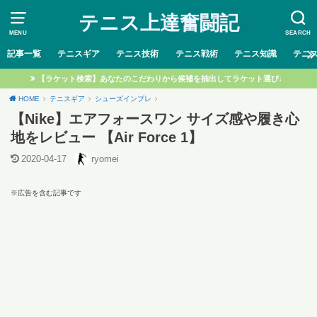
テニス上達奮闘記
MENU
SEARCH
記事一覧
テニスギア
テニス技術
テニス戦術
テニス知識
テニ
【ラケット検索】あなたのこだわりから候補を抽出してラケット選び♩
HOME
テニスギア
シューズインプレ
【Nike】エアフォースワン サイズ感や履き心
地をレビュー 【Air Force 1】
2020-04-17
ryomei
※広告を含む記事です