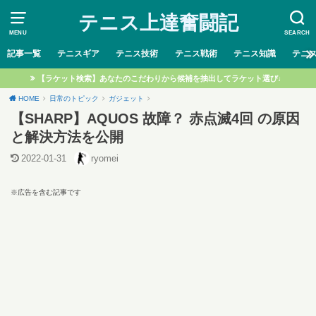
テニス上達奮闘記
MENU
SEARCH
記事一覧
テニスギア
テニス技術
テニス戦術
テニス知識
テニ
【ラケット検索】あなたのこだわりから候補を抽出してラケット選び♩
HOME
日常のトピック
ガジェット
【SHARP】AQUOS 故障？ 赤点滅4回 の原因
と解決方法を公開
2022-01-31
ryomei
※広告を含む記事です