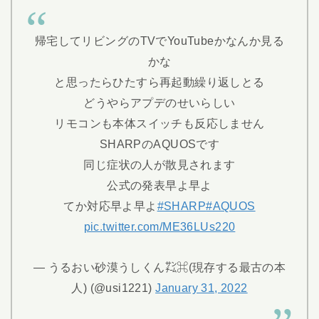
帰宅してリビングのTVでYouTubeかなんか見る
かな
と思ったらひたすら再起動繰り返しとる
どうやらアプデのせいらしい
リモコンも本体スイッチも反応しません
SHARPのAQUOSです
同じ症状の人が散見されます
公式の発表早よ早よ
てか対応早よ早よ
#SHARP
#AQUOS
pic.twitter.com/ME36LUs220
— うるおい砂漠うしくん㌠⌘(現存する最古の本
人) (@usi1221)
January 31, 2022