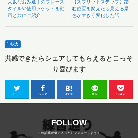
大坂なおみ選手のプレース
【スプリットステップ】踏
タイルや使用ラケットを動
む位置を変えたら見える景
画と共にご紹介
色が大きく変化した話
脱力
共感できたらシェアしてもらえるとこっそ
り喜びます
ツイート
シェア
はてブ
送る
Pocket
FOLLOW