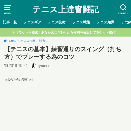
テニス上達奮闘記
MENU
SEARCH
記事一覧
テニスギア
テニス技術
テニス戦術
テニス知識
テニ
【ラケット検索】あなたのこだわりから候補を抽出してラケット選び♩
HOME
テニス技術
脱力
【テニスの基本】練習通りのスイング（打ち
方）でプレーする為のコツ
2018-10-24
ryomei
※広告を含む記事です