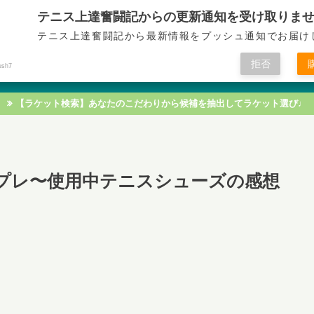
テニス上達奮闘記からの更新通知を受け取りま
テニス上達奮闘記
テニス上達奮闘記から最新情報をプッシュ通知でお届け
拒否
ush7
テニス技術
テニス戦術
テニス知識
テニス練習
【ラケット検索】あなたのこだわりから候補を抽出してラケット選び♩
 インプレ〜使用中テニスシューズの感想