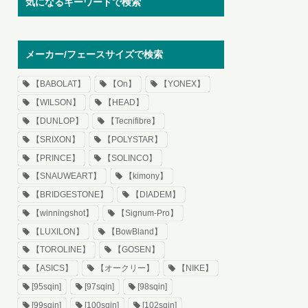
気になるキーワードで検索
メーカー/フェースサイズで検索
【BABOLAT】
【On】
【YONEX】
【WILSON】
【HEAD】
【DUNLOP】
【Tecnifibre】
【SRIXON】
【POLYSTAR】
【PRINCE】
【SOLINCO】
【SNAUWEART】
【kimony】
【BRIDGESTONE】
【DIADEM】
【winningshot】
【Signum-Pro】
【LUXILON】
【BowBland】
【TOROLINE】
【GOSEN】
【ASICS】
【オークリー】
【NIKE】
[95sqin]
[97sqin]
[98sqin]
[99sqin]
[100sqin]
[102sqin]