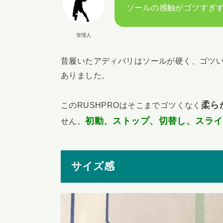
ソールの感触がゴツすぎ
管理人
昔履いたアディバリはソールが硬く、ゴツ
ありました。
柔ら
このRUSHPROはそこまでゴツくなく
初動、ストップ、切替し、スライ
せん。
サイズ感