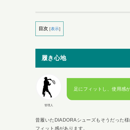
目次
[
表示
]
履き心地
足にフィットし、使用感
管理人
昔履いたDIADORAシューズもそうだった
フィット感があります。