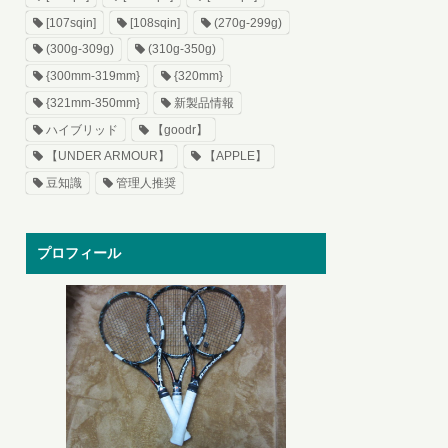
[107sqin]
[108sqin]
(270g-299g)
(300g-309g)
(310g-350g)
{300mm-319mm}
{320mm}
{321mm-350mm}
新製品情報
ハイブリッド
【goodr】
【UNDER ARMOUR】
【APPLE】
豆知識
管理人推奨
プロフィール