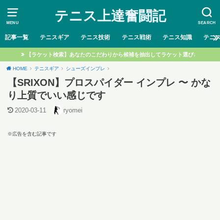
テニス上達奮闘記
MENU
SEARCH
記事一覧
テニスギア
テニス技術
テニス戦術
テニス知識
テニ
【ラケット検索】あなたのこだわりから候補を抽出してラケット選び♩
HOME
テニスギア
シューズインプレ
【SRIXON】プロスパイダー インプレ 〜 かな
り上質でいい感じです
2020-03-11
ryomei
※広告を含む記事です