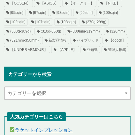
【GOSEN】
【ASICS】
【オークリー】
【NIKE】
[95sqin]
[97sqin]
[98sqin]
[99sqin]
[100sqin]
[102sqin]
[107sqin]
[108sqin]
(270g-299g)
(300g-309g)
(310g-350g)
{300mm-319mm}
{320mm}
{321mm-350mm}
新製品情報
ハイブリッド
【goodr】
【UNDER ARMOUR】
【APPLE】
豆知識
管理人推奨
カテゴリーから検索
人気カテゴリーはこちら
ラケットインプレッション