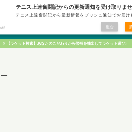
テニス上達奮闘記からの更新通知を受け取りま
テニス上達奮闘記
テニス上達奮闘記から最新情報をプッシュ通知でお届け
拒否
ush7
テニス技術
テニス戦術
テニス知識
テニス練習
【ラケット検索】あなたのこだわりから候補を抽出してラケット選び♩
ュー