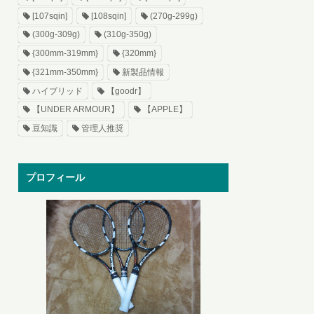
[107sqin]
[108sqin]
(270g-299g)
(300g-309g)
(310g-350g)
{300mm-319mm}
{320mm}
{321mm-350mm}
新製品情報
ハイブリッド
【goodr】
【UNDER ARMOUR】
【APPLE】
豆知識
管理人推奨
プロフィール