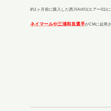
約1ヶ月前に購入した西川Air01(エアー0
ネイマールや三浦和良選手
がCMに起用