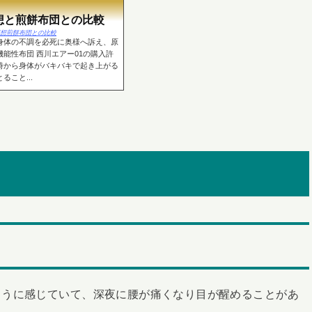
想と煎餅布団との比較
01初夜感想煎餅布団との比較
身体の不調を必死に奥様へ訴え、原
能性布団 西川エアー01の購入許
時から身体がバキバキで起き上がる
こと...
ように感じていて、深夜に腰が痛くなり目が醒めることがあ