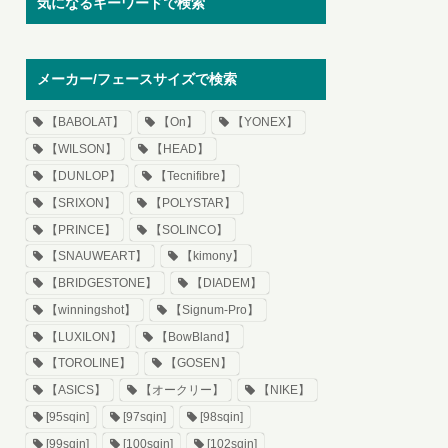
気になるキーワードで検索
メーカー/フェースサイズで検索
【BABOLAT】
【On】
【YONEX】
【WILSON】
【HEAD】
【DUNLOP】
【Tecnifibre】
【SRIXON】
【POLYSTAR】
【PRINCE】
【SOLINCO】
【SNAUWEART】
【kimony】
【BRIDGESTONE】
【DIADEM】
【winningshot】
【Signum-Pro】
【LUXILON】
【BowBland】
【TOROLINE】
【GOSEN】
【ASICS】
【オークリー】
【NIKE】
[95sqin]
[97sqin]
[98sqin]
[99sqin]
[100sqin]
[102sqin]