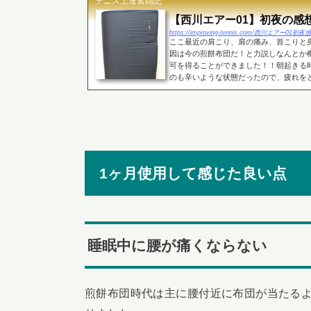
テニス上達奮闘記
【西川エアー01】初夜の感
https://improving-tennis.com/西川エアー
ここ最近の肩こり、肩の痛み、首こりと
因は今の煎餅布団だ！と力説しなんとか機
可を得ることができました！！朝起きる
のも辛いような状態だったので、疲れをとる
1ヶ月使用して感じた良い点
睡眠中に腰が痛くならない
煎餅布団時代は主に腰付近に布団が当たる