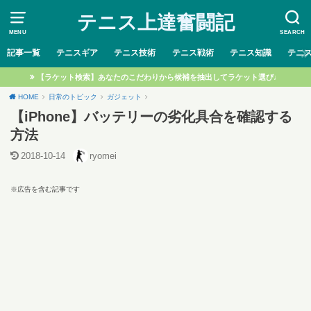
テニス上達奮闘記
MENU
SEARCH
記事一覧
テニスギア
テニス技術
テニス戦術
テニス知識
テニ
【ラケット検索】あなたのこだわりから候補を抽出してラケット選び♩
HOME
日常のトピック
ガジェット
【iPhone】バッテリーの劣化具合を確認する
方法
2018-10-14
ryomei
※広告を含む記事です