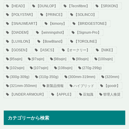
【HEAD】
【DUNLOP】
【Tecnifibre】
【SRIXON】
【POLYSTAR】
【PRINCE】
【SOLINCO】
【SNAUWEART】
【kimony】
【BRIDGESTONE】
【DIADEM】
【winningshot】
【Signum-Pro】
【LUXILON】
【BowBland】
【TOROLINE】
【GOSEN】
【ASICS】
【オークリー】
【NIKE】
[95sqin]
[97sqin]
[98sqin]
[99sqin]
[100sqin]
[102sqin]
[107sqin]
[108sqin]
(270g-299g)
(300g-309g)
(310g-350g)
{300mm-319mm}
{320mm}
{321mm-350mm}
新製品情報
ハイブリッド
【goodr】
【UNDER ARMOUR】
【APPLE】
豆知識
管理人推奨
カテゴリーから検索