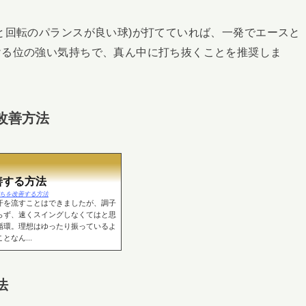
と回転のパランスが良い球)が打てていれば、一発でエースと
ける位の強い気持ちで、真ん中に打ち抜くことを推奨しま
改善方法
善する方法
ドの手打ちを改善する方法
汗を流すことはできましたが、調子
らず、速くスイングしなくてはと思
循環。理想はゆったり振っているよ
なん...
法