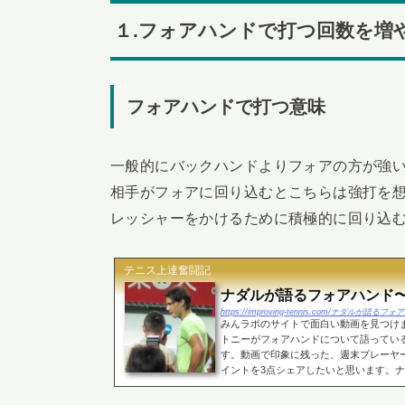
１.フォアハンドで打つ回数を増
フォアハンドで打つ意味
一般的にバックハンドよりフォアの方が強
相手がフォアに回り込むとこちらは強打を
レッシャーをかけるために積極的に回り込
テニス上達奮闘記
ナダルが語るフォアハンド〜
https://improving-tennis.com/ナダルが
みんラボのサイトで面白い動画を見つけ
トニーがフォアハンドについて語ってい
す。動画で印象に残った、週末プレーヤー
イントを3点シェアしたいと思います。ナダ