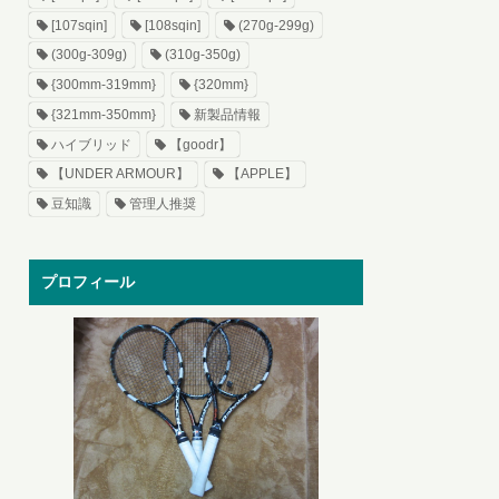
[107sqin]
[108sqin]
(270g-299g)
(300g-309g)
(310g-350g)
{300mm-319mm}
{320mm}
{321mm-350mm}
新製品情報
ハイブリッド
【goodr】
【UNDER ARMOUR】
【APPLE】
豆知識
管理人推奨
プロフィール