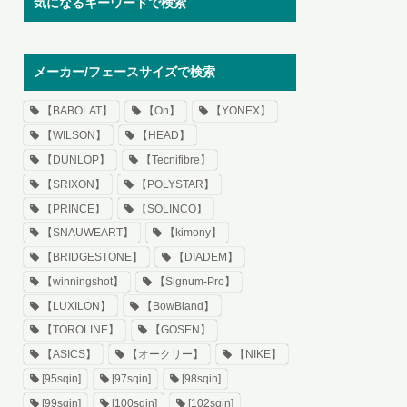
気になるキーワードで検索
メーカー/フェースサイズで検索
【BABOLAT】
【On】
【YONEX】
【WILSON】
【HEAD】
【DUNLOP】
【Tecnifibre】
【SRIXON】
【POLYSTAR】
【PRINCE】
【SOLINCO】
【SNAUWEART】
【kimony】
【BRIDGESTONE】
【DIADEM】
【winningshot】
【Signum-Pro】
【LUXILON】
【BowBland】
【TOROLINE】
【GOSEN】
【ASICS】
【オークリー】
【NIKE】
[95sqin]
[97sqin]
[98sqin]
[99sqin]
[100sqin]
[102sqin]