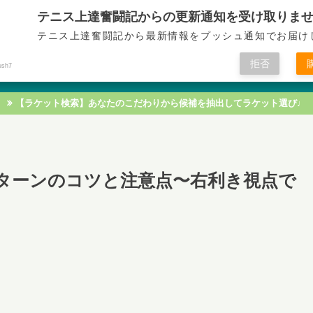
テニス上達奮闘記からの更新通知を受け取りま
テニス上達奮闘記
テニス上達奮闘記から最新情報をプッシュ通知でお届け
拒否
ush7
テニス技術
テニス戦術
テニス知識
テニス練習
【ラケット検索】あなたのこだわりから候補を抽出してラケット選び♩
ターンのコツと注意点〜右利き視点で