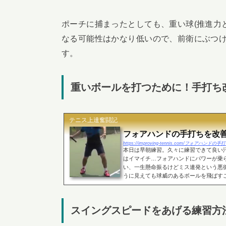
ポーチに捕まったとしても、重い球(推進力
なる可能性はかなり低いので、前衛にぶつ
す。
重いボールを打つために！手打ち
テニス上達奮闘記
フォアハンドの手打ちを改
https://improving-tennis.com/フォアハン
本日は早朝練習。久々に練習できて良い
はイマイチ…フォアハンドにパワーが乗
い、一生懸命振るけどミス連発という悪
うに見えても球威のあるボールを飛ばすこと
スイングスピードをあげる練習方