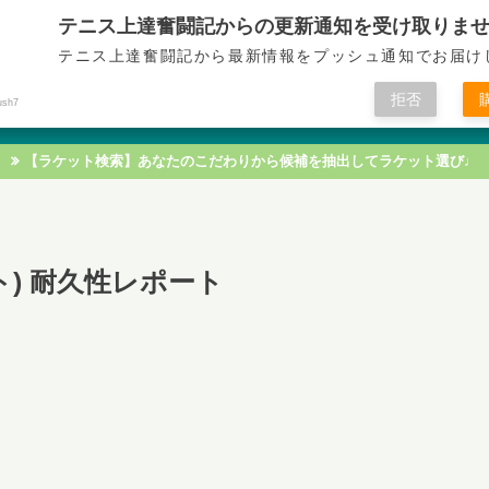
テニス上達奮闘記からの更新通知を受け取りま
テニス上達奮闘記
テニス上達奮闘記から最新情報をプッシュ通知でお届け
拒否
ush7
テニス技術
テニス戦術
テニス知識
テニス練習
【ラケット検索】あなたのこだわりから候補を抽出してラケット選び♩
ート) 耐久性レポート