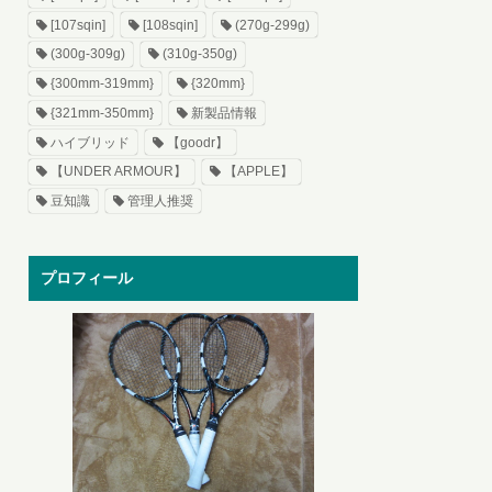
[107sqin]
[108sqin]
(270g-299g)
(300g-309g)
(310g-350g)
{300mm-319mm}
{320mm}
{321mm-350mm}
新製品情報
ハイブリッド
【goodr】
【UNDER ARMOUR】
【APPLE】
豆知識
管理人推奨
プロフィール