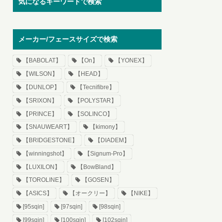
気になるキーワードで検索
メーカー/フェースサイズで検索
【BABOLAT】
【On】
【YONEX】
【WILSON】
【HEAD】
【DUNLOP】
【Tecnifibre】
【SRIXON】
【POLYSTAR】
【PRINCE】
【SOLINCO】
【SNAUWEART】
【kimony】
【BRIDGESTONE】
【DIADEM】
【winningshot】
【Signum-Pro】
【LUXILON】
【BowBland】
【TOROLINE】
【GOSEN】
【ASICS】
【オークリー】
【NIKE】
[95sqin]
[97sqin]
[98sqin]
[99sqin]
[100sqin]
[102sqin]