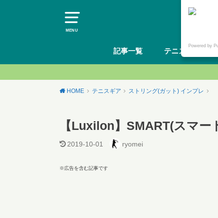
MENU
Powered by P
記事一覧
テニスギア
HOME
テニスギア
ストリング(ガット) インプレ
【Luxilon】SMART(スマ
2019-10-01
ryomei
※広告を含む記事です