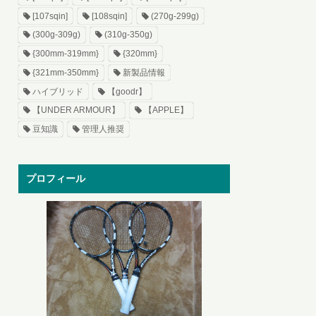
[107sqin]
[108sqin]
(270g-299g)
(300g-309g)
(310g-350g)
{300mm-319mm}
{320mm}
{321mm-350mm}
新製品情報
ハイブリッド
【goodr】
【UNDER ARMOUR】
【APPLE】
豆知識
管理人推奨
プロフィール