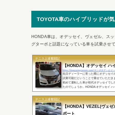
TOYOTA車のハイブリッドが
HONDA車は、オデッセイ、ヴェゼル、ス
グターボと話題になっている車を試乗させ
テニス上達奮闘記
【HONDA】オデッセイ ハ
https://improving-tennis.com/ホンダオ
先日ディーラーに寄った際にオデッセイ
試乗可能だということで乗せていただきま
初めて運転した車が初代オデッセイでし
たのでしょうか。HONDA オデッセイ ハイ
テニス上達奮闘記
【HONDA】VEZEL(ヴェ
ポート