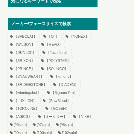
気になるキーワードで検索
メーカー/フェースサイズで検索
【BABOLAT】
【On】
【YONEX】
【WILSON】
【HEAD】
【DUNLOP】
【Tecnifibre】
【SRIXON】
【POLYSTAR】
【PRINCE】
【SOLINCO】
【SNAUWEART】
【kimony】
【BRIDGESTONE】
【DIADEM】
【winningshot】
【Signum-Pro】
【LUXILON】
【BowBland】
【TOROLINE】
【GOSEN】
【ASICS】
【オークリー】
【NIKE】
[95sqin]
[97sqin]
[98sqin]
[99sqin]
[100sqin]
[102sqin]