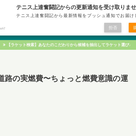
テニス上達奮闘記からの更新通知を受け取りま
テニス上達奮闘記
テニス上達奮闘記から最新情報をプッシュ通知でお届け
拒否
ush7
テニス技術
テニス戦術
テニス知識
テニス練習
【ラケット検索】あなたのこだわりから候補を抽出してラケット選び♩
道路の実燃費〜ちょっと燃費意識の運