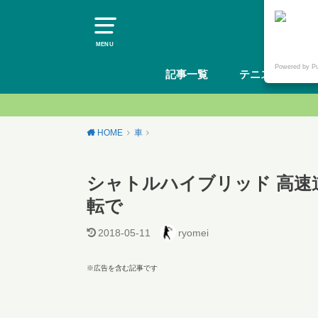
MENU
Powered by P
記事一覧
テニスギア
HOME
車
シャトルハイブリッド 高速
転で
2018-05-11
ryomei
※広告を含む記事です