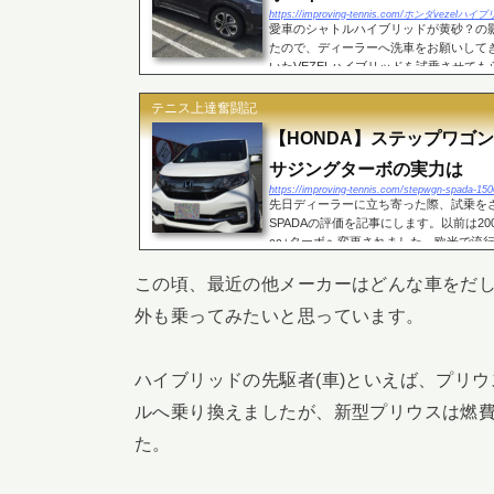
https://improving-tennis.com/ホンダvez
愛車のシャトルハイブリッドが黄砂？の
たので、ディーラーへ洗車をお願いして
いたVEZELハイブリッドを試乗させてもらい
ブリッド試乗レポートエクステリアフィット
テニス上達奮闘記
【HONDA】ステップワゴ
サジングターボの実力は
https://improving-tennis.com/stepwgn-spada-150
先日ディーラーに立ち寄った際、試乗を
SPADAの評価を記事にします。以前は200
cc+ターボへ変更されました。欧米で流
ですね。エンジンが小さくなることで車重を
この頃、最近の他メーカーはどんな車をだ
外も乗ってみたいと思っています。
ハイブリッドの先駆者(車)といえば、プリウ
ルへ乗り換えましたが、新型プリウスは燃費4
た。