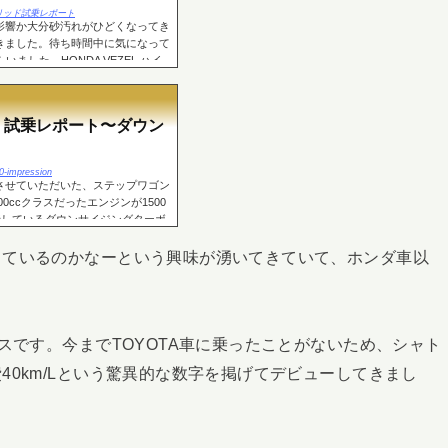
elハイブリッド試乗レポート
影響か大分砂汚れがひどくなってき
きました。待ち時間中に気になって
ました。HONDA VEZEL ハイ
ベースの...
ン 試乗レポート〜ダウン
0-impression
させていただいた、ステップワゴン
0ccクラスだったエンジンが1500
行しているダウンサイジングターボ
落とす...
しているのかなーという興味が湧いてきていて、ホンダ車以
スです。今までTOYOTA車に乗ったことがないため、シャト
0km/Lという驚異的な数字を掲げてデビューしてきまし