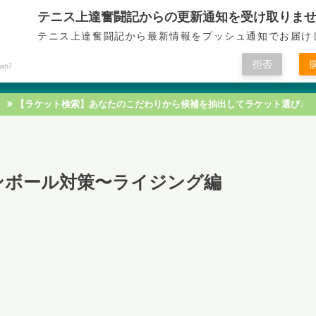
テニス上達奮闘記からの更新通知を受け取りま
テニス上達奮闘記
テニス上達奮闘記から最新情報をプッシュ通知でお届け
拒否
ush7
テニス技術
テニス戦術
テニス知識
テニス練習
【ラケット検索】あなたのこだわりから候補を抽出してラケット選び♩
ンボール対策〜ライジング編