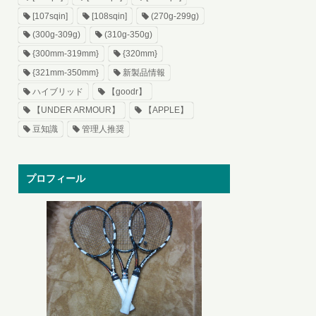
[107sqin]
[108sqin]
(270g-299g)
(300g-309g)
(310g-350g)
{300mm-319mm}
{320mm}
{321mm-350mm}
新製品情報
ハイブリッド
【goodr】
【UNDER ARMOUR】
【APPLE】
豆知識
管理人推奨
プロフィール