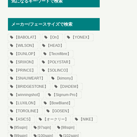
気になるキーワードで検索
メーカー/フェースサイズで検索
【BABOLAT】
【On】
【YONEX】
【WILSON】
【HEAD】
【DUNLOP】
【Tecnifibre】
【SRIXON】
【POLYSTAR】
【PRINCE】
【SOLINCO】
【SNAUWEART】
【kimony】
【BRIDGESTONE】
【DIADEM】
【winningshot】
【Signum-Pro】
【LUXILON】
【BowBland】
【TOROLINE】
【GOSEN】
【ASICS】
【オークリー】
【NIKE】
[95sqin]
[97sqin]
[98sqin]
[99sqin]
[100sqin]
[102sqin]