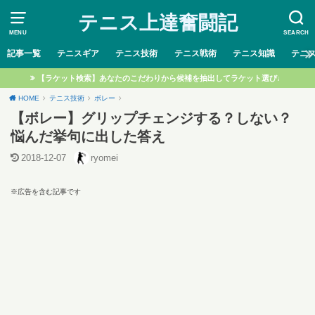
テニス上達奮闘記
MENU
SEARCH
記事一覧
テニスギア
テニス技術
テニス戦術
テニス知識
テニ
【ラケット検索】あなたのこだわりから候補を抽出してラケット選び♩
HOME
テニス技術
ボレー
【ボレー】グリップチェンジする？しない？
悩んだ挙句に出した答え
2018-12-07
ryomei
※広告を含む記事です