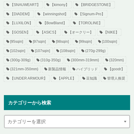
【SNAUWEART】
【kimony】
【BRIDGESTONE】
【DIADEM】
【winningshot】
【Signum-Pro】
【LUXILON】
【BowBland】
【TOROLINE】
【GOSEN】
【ASICS】
【オークリー】
【NIKE】
[95sqin]
[97sqin]
[98sqin]
[99sqin]
[100sqin]
[102sqin]
[107sqin]
[108sqin]
(270g-299g)
(300g-309g)
(310g-350g)
{300mm-319mm}
{320mm}
{321mm-350mm}
新製品情報
ハイブリッド
【goodr】
【UNDER ARMOUR】
【APPLE】
豆知識
管理人推奨
カテゴリーから検索