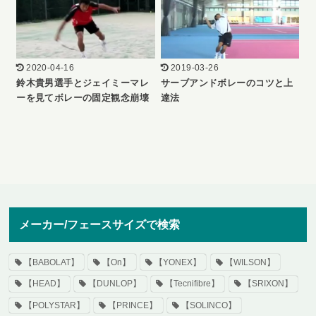
2020-04-16
2019-03-26
鈴木貴男選手とジェイミーマレ
サーブアンドボレーのコツと上
ーを見てボレーの固定観念崩壊
達法
メーカー/フェースサイズで検索
【BABOLAT】
【On】
【YONEX】
【WILSON】
【HEAD】
【DUNLOP】
【Tecnifibre】
【SRIXON】
【POLYSTAR】
【PRINCE】
【SOLINCO】