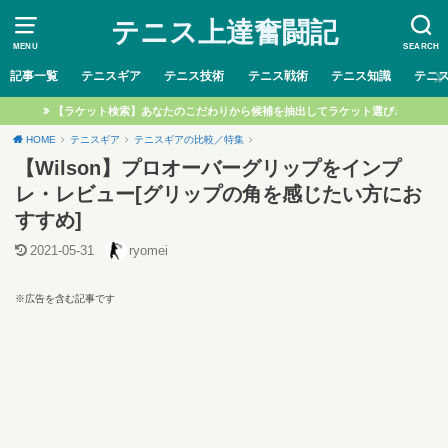
テニス上達奮闘記
MENU
SEARCH
記事一覧
テニスギア
テニス技術
テニス戦術
テニス知識
テニ
【ラケット検索】あなたのこだわりから候補を抽出してラケット選び♩
HOME
テニスギア
テニスギアの比較／特集
【Wilson】プロオーバーグリップをインプ
レ・レビュー[グリップの角を感じたい方にお
すすめ]
2021-05-31
ryomei
※広告を含む記事です