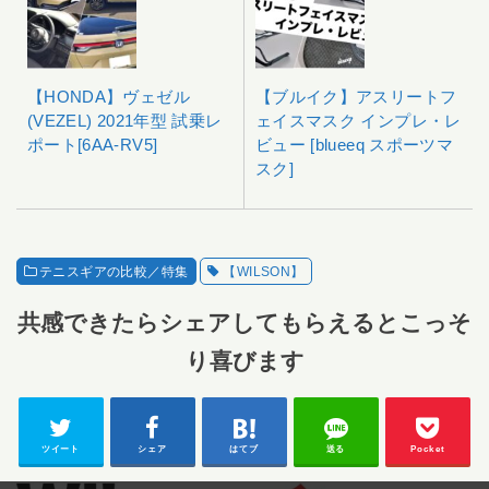
【HONDA】ヴェゼル
【ブルイク】アスリートフ
(VEZEL) 2021年型 試乗レ
ェイスマスク インプレ・レ
ポート[6AA-RV5]
ビュー [blueeq スポーツマ
スク]
テニスギアの比較／特集
【WILSON】
共感できたらシェアしてもらえるとこっそ
り喜びます
ツイート
シェア
はてブ
送る
Pocket