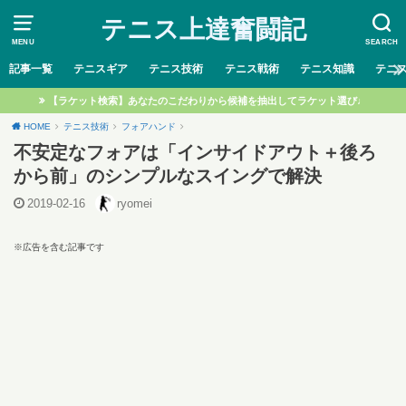
テニス上達奮闘記
MENU
SEARCH
記事一覧
テニスギア
テニス技術
テニス戦術
テニス知識
テニ
【ラケット検索】あなたのこだわりから候補を抽出してラケット選び♩
HOME
テニス技術
フォアハンド
不安定なフォアは「インサイドアウト＋後ろ
から前」のシンプルなスイングで解決
2019-02-16
ryomei
※広告を含む記事です