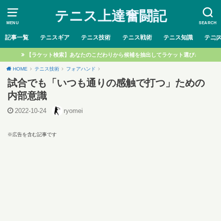
テニス上達奮闘記
MENU
SEARCH
記事一覧
テニスギア
テニス技術
テニス戦術
テニス知識
テニ
【ラケット検索】あなたのこだわりから候補を抽出してラケット選び♩
HOME
テニス技術
フォアハンド
試合でも「いつも通りの感触で打つ」ための
内部意識
2022-10-24
ryomei
※広告を含む記事です