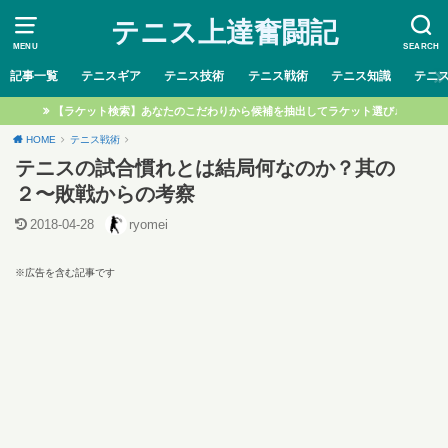
テニス上達奮闘記
MENU
SEARCH
記事一覧
テニスギア
テニス技術
テニス戦術
テニス知識
テニ
【ラケット検索】あなたのこだわりから候補を抽出してラケット選び♩
HOME
テニス戦術
テニスの試合慣れとは結局何なのか？其の
２〜敗戦からの考察
2018-04-28
ryomei
※広告を含む記事です