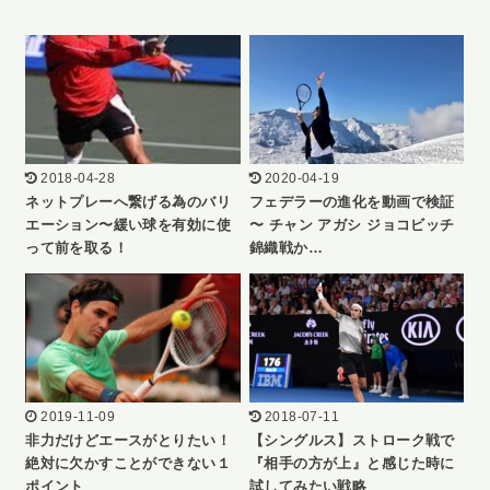
2018-04-28
2020-04-19
ネットプレーへ繋げる為のバリ
フェデラーの進化を動画で検証
エーション〜緩い球を有効に使
〜 チャン アガシ ジョコビッチ
って前を取る！
錦織戦か…
2019-11-09
2018-07-11
非力だけどエースがとりたい！
【シングルス】ストローク戦で
絶対に欠かすことができない１
『相手の方が上』と感じた時に
ポイント
試してみたい戦略