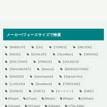
メーカー/フェースサイズで検索
【BABOLAT】
【On】
【YONEX】
【WILSON】
【HEAD】
【DUNLOP】
【Tecnifibre】
【SRIXON】
【POLYSTAR】
【PRINCE】
【SOLINCO】
【SNAUWEART】
【kimony】
【BRIDGESTONE】
【DIADEM】
【winningshot】
【Signum-Pro】
【LUXILON】
【BowBland】
【TOROLINE】
【GOSEN】
【ASICS】
【オークリー】
【NIKE】
[95sqin]
[97sqin]
[98sqin]
[99sqin]
[100sqin]
[102sqin]
[107sqin]
[108sqin]
(270g-299g)