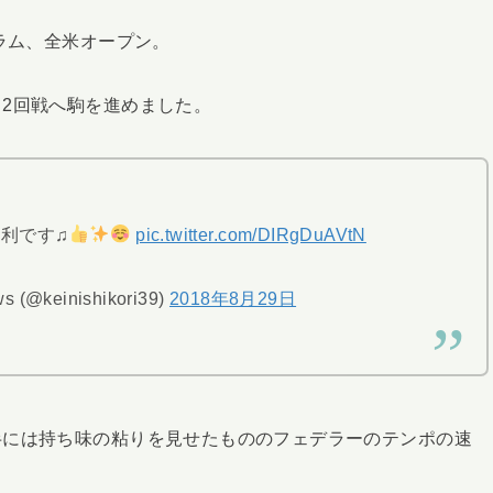
ラム、全米オープン。
2回戦へ駒を進めました。
利です♫
pic.twitter.com/DIRgDuAVtN
ws (@keinishikori39)
2018年8月29日
半には持ち味の粘りを見せたもののフェデラーのテンポの速