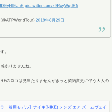
co/JDEyHlEanE
pic.twitter.com/z9RxyWqdR5
r (@ATPWorldTour)
2018年8月29日
です。
和感ありませんね。
RFのロゴは見当たりませんがきっと契約変更に伴う大人の
ー着用モデル】ナイキ(NIKE) メンズ エア ズームヴェイ