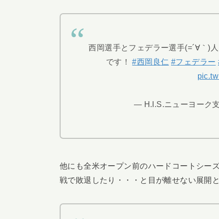
西岡選手とフェデラー選手(=´∀｀)人
です！
#西岡良仁
#フェデラー
pic.t
— H.I.S.ニューヨーク支店
他にも全米オープン前のハードコートシーズ
戦で敗退したり・・・と目が離せない展開