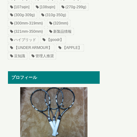
[107sqin]
[108sqin]
(270g-299g)
(300g-309g)
(310g-350g)
{300mm-319mm}
{320mm}
{321mm-350mm}
新製品情報
ハイブリッド
【goodr】
【UNDER ARMOUR】
【APPLE】
豆知識
管理人推奨
プロフィール