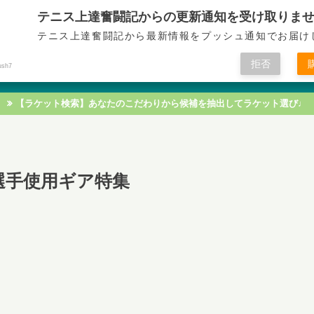
テニス上達奮闘記からの更新通知を受け取りま
テニス上達奮闘記
テニス上達奮闘記から最新情報をプッシュ通知でお届け
拒否
ush7
テニス技術
テニス戦術
テニス知識
テニス練習
【ラケット検索】あなたのこだわりから候補を抽出してラケット選び♩
選手使用ギア特集