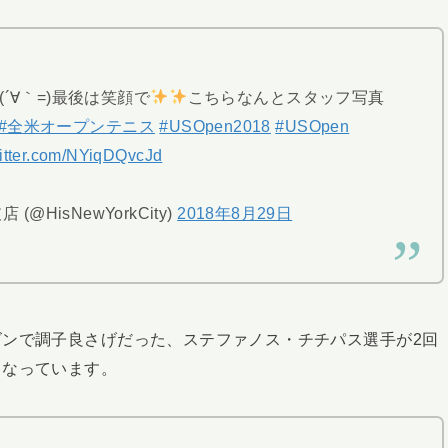
(´∀｀=)最後は笑顔で
こちらなんとスタッフ写真
#全米オープンテニス
#USOpen2018
#USOpen
witter.com/NYiqDQvcJd
 (@HisNewYorkCity)
2018年8月29日
ンで調子良さげだった、ステファノス・チチパス選手が2回
となっています。