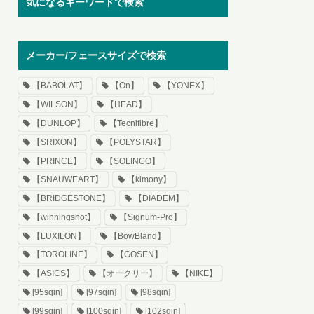
気になるキーワードで検索
メーカー/フェースサイズで検索
【BABOLAT】
【On】
【YONEX】
【WILSON】
【HEAD】
【DUNLOP】
【Tecnifibre】
【SRIXON】
【POLYSTAR】
【PRINCE】
【SOLINCO】
【SNAUWEART】
【kimony】
【BRIDGESTONE】
【DIADEM】
【winningshot】
【Signum-Pro】
【LUXILON】
【BowBland】
【TOROLINE】
【GOSEN】
【ASICS】
【オークリー】
【NIKE】
[95sqin]
[97sqin]
[98sqin]
[99sqin]
[100sqin]
[102sqin]