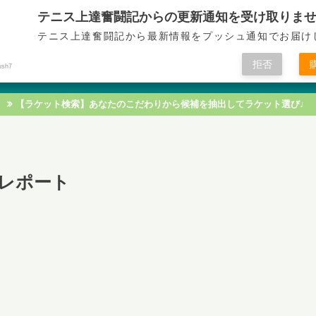
テニス上達奮闘記からの更新通知を受け取りま
テニス上達奮闘記
テニス上達奮闘記から最新情報をプッシュ通知でお届け
拒否
ush7
テニス技術
テニス戦術
テニス知識
テニス練習
【ラケット検索】あなたのこだわりから候補を抽出してラケット選び♩
久性レポート