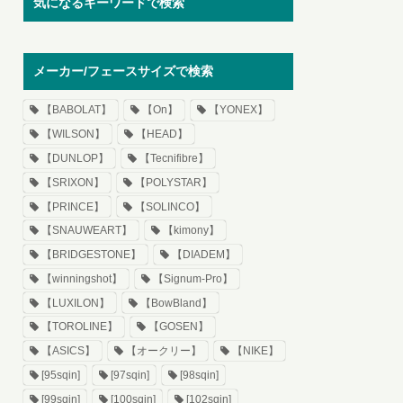
気になるキーワードで検索
メーカー/フェースサイズで検索
【BABOLAT】
【On】
【YONEX】
【WILSON】
【HEAD】
【DUNLOP】
【Tecnifibre】
【SRIXON】
【POLYSTAR】
【PRINCE】
【SOLINCO】
【SNAUWEART】
【kimony】
【BRIDGESTONE】
【DIADEM】
【winningshot】
【Signum-Pro】
【LUXILON】
【BowBland】
【TOROLINE】
【GOSEN】
【ASICS】
【オークリー】
【NIKE】
[95sqin]
[97sqin]
[98sqin]
[99sqin]
[100sqin]
[102sqin]