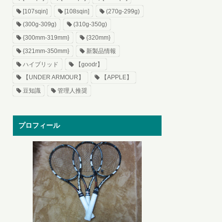
[107sqin]
[108sqin]
(270g-299g)
(300g-309g)
(310g-350g)
{300mm-319mm}
{320mm}
{321mm-350mm}
新製品情報
ハイブリッド
【goodr】
【UNDER ARMOUR】
【APPLE】
豆知識
管理人推奨
プロフィール