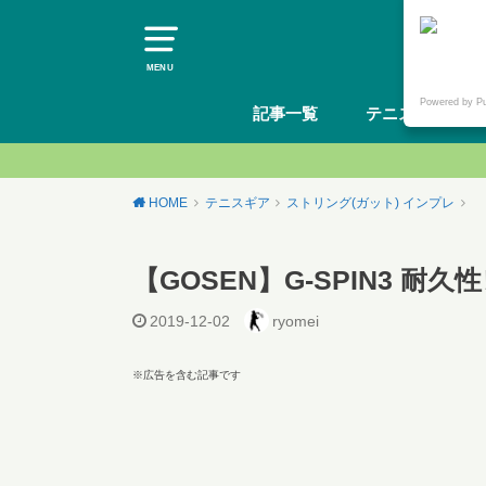
MENU
Powered by P
記事一覧
テニスギア
HOME
テニスギア
ストリング(ガット) インプレ
【GOSEN】G-SPIN3 耐
2019-12-02
ryomei
※広告を含む記事です