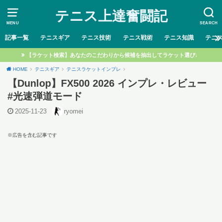
テニス上達奮闘記
MENU
SEARCH
記事一覧
テニスギア
テニス技術
テニス戦術
テニス知識
テニ
【ラケット検索】あなたのこだわりから候補を抽出してラケット選び♩
HOME
テニスギア
テニスラケットインプレ
【Dunlop】FX500 2026 インプレ・レビュー
#光速弾道モード
2025-11-23
ryomei
※広告を含む記事です