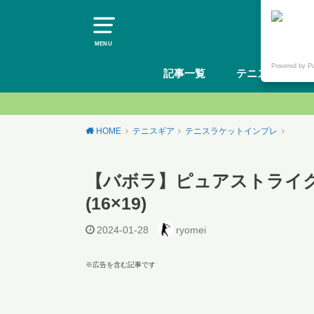
MENU
Powered by P
記事一覧
テニスギア
HOME
テニスギア
テニスラケットインプレ
【バボラ】ピュアストライク1
(16×19)
2024-01-28
ryomei
※広告を含む記事です