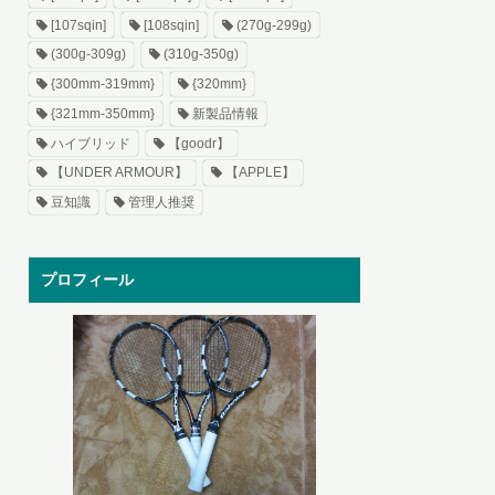
[107sqin]
[108sqin]
(270g-299g)
(300g-309g)
(310g-350g)
{300mm-319mm}
{320mm}
{321mm-350mm}
新製品情報
ハイブリッド
【goodr】
【UNDER ARMOUR】
【APPLE】
豆知識
管理人推奨
プロフィール