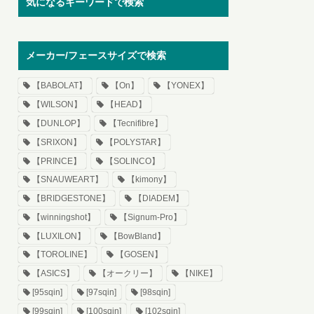
気になるキーワードで検索
メーカー/フェースサイズで検索
【BABOLAT】
【On】
【YONEX】
【WILSON】
【HEAD】
【DUNLOP】
【Tecnifibre】
【SRIXON】
【POLYSTAR】
【PRINCE】
【SOLINCO】
【SNAUWEART】
【kimony】
【BRIDGESTONE】
【DIADEM】
【winningshot】
【Signum-Pro】
【LUXILON】
【BowBland】
【TOROLINE】
【GOSEN】
【ASICS】
【オークリー】
【NIKE】
[95sqin]
[97sqin]
[98sqin]
[99sqin]
[100sqin]
[102sqin]