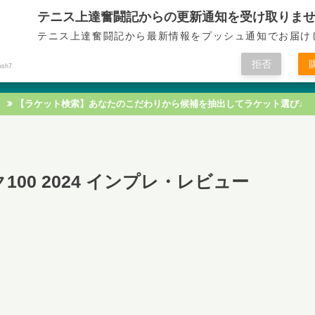
テニス上達奮闘記からの更新通知を受け取りま
テニス上達奮闘記
テニス上達奮闘記から最新情報をプッシュ通知でお届け
拒否
ush7
テニス技術
テニス戦術
テニス知識
テニス練習
【ラケット検索】あなたのこだわりから候補を抽出してラケット選び♩
00 2024 インプレ・レビュー