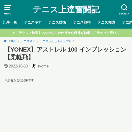
テニス上達奮闘記
MENU
SEARCH
記事一覧
テニスギア
テニス技術
テニス戦術
テニス知識
テニ
【ラケット検索】あなたのこだわりから候補を抽出してラケット選び♩
HOME
テニスギア
テニスラケットインプレ
【YONEX】アストレル 100 インプレッション
【柔軽飛】
2022-10-30
ryomei
※広告を含む記事です