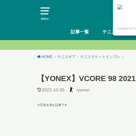
MENU
Powered by P
記事一覧
テニスギア
HOME
テニスギア
テニスラケットインプレ
【YONEX】VCORE 98 
2022-10-30
ryomei
※広告を含む記事です