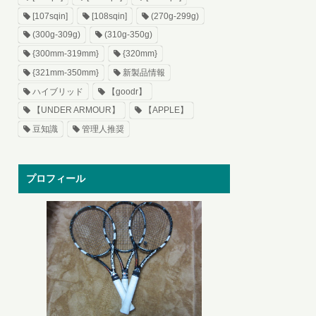
[107sqin]
[108sqin]
(270g-299g)
(300g-309g)
(310g-350g)
{300mm-319mm}
{320mm}
{321mm-350mm}
新製品情報
ハイブリッド
【goodr】
【UNDER ARMOUR】
【APPLE】
豆知識
管理人推奨
プロフィール