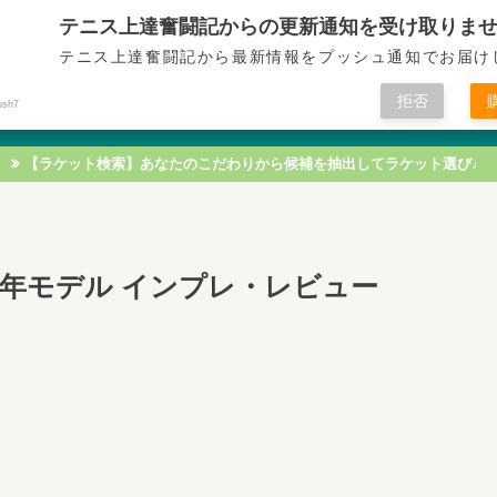
テニス上達奮闘記からの更新通知を受け取りま
テニス上達奮闘記
テニス上達奮闘記から最新情報をプッシュ通知でお届け
拒否
ush7
テニス技術
テニス戦術
テニス知識
テニス練習
【ラケット検索】あなたのこだわりから候補を抽出してラケット選び♩
2021年モデル インプレ・レビュー