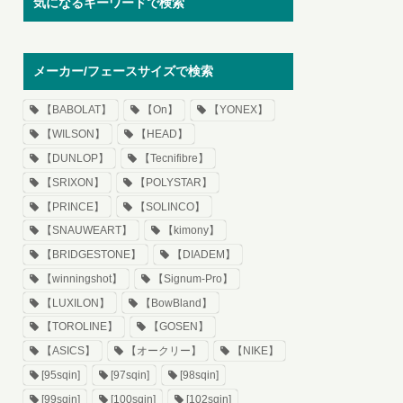
気になるキーワードで検索
メーカー/フェースサイズで検索
【BABOLAT】
【On】
【YONEX】
【WILSON】
【HEAD】
【DUNLOP】
【Tecnifibre】
【SRIXON】
【POLYSTAR】
【PRINCE】
【SOLINCO】
【SNAUWEART】
【kimony】
【BRIDGESTONE】
【DIADEM】
【winningshot】
【Signum-Pro】
【LUXILON】
【BowBland】
【TOROLINE】
【GOSEN】
【ASICS】
【オークリー】
【NIKE】
[95sqin]
[97sqin]
[98sqin]
[99sqin]
[100sqin]
[102sqin]