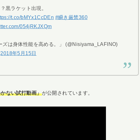
に？黒ラケット出現。
ttps://t.co/bMYx1CcDEn
#瞬き厳禁360
witter.com/054jRKJXQm
身体性能を高める。」 (@Nisiyama_LAFINO)
2018年5月15日
が公開されています。
いかない試打動画」