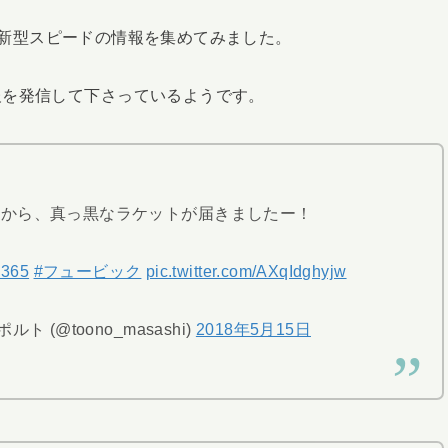
ADの新型スピードの情報を集めてみました。
報を発信して下さっているようです。
Dから、真っ黒なラケットが届きましたー！
365
#フュービック
pic.twitter.com/AXqIdghyjw
ト (@toono_masashi)
2018年5月15日