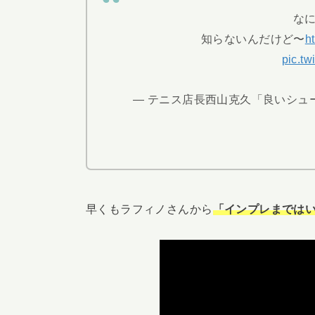
な
知らないんだけど〜
h
pic.t
— テニス店長西山克久「良いシューズは
早くもラフィノさんから
「インプレまでは