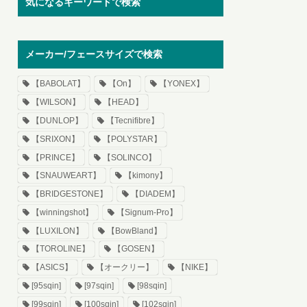
気になるキーワードで検索
メーカー/フェースサイズで検索
【BABOLAT】
【On】
【YONEX】
【WILSON】
【HEAD】
【DUNLOP】
【Tecnifibre】
【SRIXON】
【POLYSTAR】
【PRINCE】
【SOLINCO】
【SNAUWEART】
【kimony】
【BRIDGESTONE】
【DIADEM】
【winningshot】
【Signum-Pro】
【LUXILON】
【BowBland】
【TOROLINE】
【GOSEN】
【ASICS】
【オークリー】
【NIKE】
[95sqin]
[97sqin]
[98sqin]
[99sqin]
[100sqin]
[102sqin]