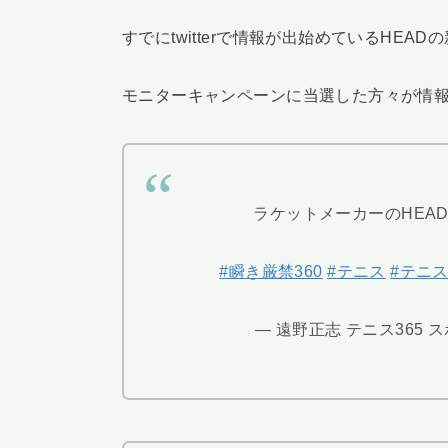
すでにtwitterで情報が出始めているHE
モニターキャンペーンに当選した方々が情
ラケットメーカーのHEA
#瞬き厳禁360
#テニス
#テニス
— 遠野正志 テニス365 スポル