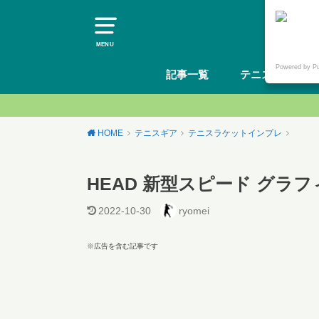
MENU
Powered by P
記事一覧
テニスギア
HOME
テニスギア
テニスラケットインプレ
HEAD 新型スピード グラフ
2022-10-30
ryomei
※広告を含む記事です