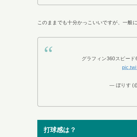
このままでも十分かっこいいですが、一般
グラフィン360スピー
pic.t
— ぼりす (@
打球感は？