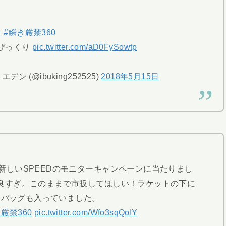
#瞬き厳禁360
びっくり
pic.twitter.com/aD0FySowtp
 (@ibuking252525)
2018年5月15日
新しいSPEEDのモニターキャンペーンに当たりまし
良すぎ。このままで市販してほしい！ラケットの下に
トバッグも入っていました。
厳禁360
pic.twitter.com/Wfo3sqQoIY