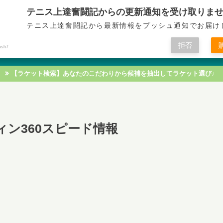
テニス上達奮闘記からの更新通知を受け取りま
テニス上達奮闘記
テニス上達奮闘記から最新情報をプッシュ通知でお届け
拒否
ush7
テニス技術
テニス戦術
テニス知識
テニス練習
【ラケット検索】あなたのこだわりから候補を抽出してラケット選び♩
ィン360スピード情報