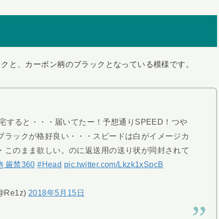
ックと、カーボン柄のブラックとなっている模様です。
宅すると・・・届いてたー！予想通りSPEED！つや
ブラックが格好良い・・・スピードは白がイメージカ
・このまま欲しい。のに返送用の送り状が同封されて
き厳禁360
#Head
pic.twitter.com/Lkzk1xSpcB
@Re1z)
2018年5月15日