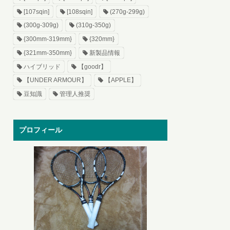
[107sqin]
[108sqin]
(270g-299g)
(300g-309g)
(310g-350g)
{300mm-319mm}
{320mm}
{321mm-350mm}
新製品情報
ハイブリッド
【goodr】
【UNDER ARMOUR】
【APPLE】
豆知識
管理人推奨
プロフィール