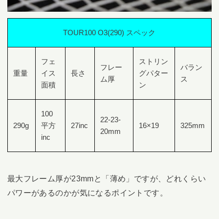
TOUR100 O3(290) スペック
フェ
ストリン
フレー
バラン
重量
イス
長さ
グパター
ム厚
ス
面積
ン
100
22-23-
290g
平方
27inc
16×19
325mm
20mm
inc
最大フレーム厚が23mmと「薄め」ですが、どれくらい
パワーがあるのかが気になるポイントです。