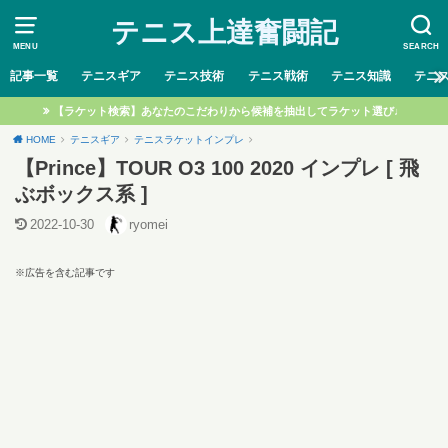
テニス上達奮闘記
MENU
SEARCH
記事一覧
テニスギア
テニス技術
テニス戦術
テニス知識
テニ
【ラケット検索】あなたのこだわりから候補を抽出してラケット選び♩
HOME
テニスギア
テニスラケットインプレ
【Prince】TOUR O3 100 2020 インプレ [ 飛
ぶボックス系 ]
2022-10-30
ryomei
※広告を含む記事です