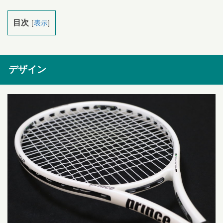
目次
[
表示
]
デザイン