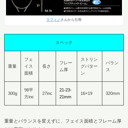
ラフィノ
さんから引用
スペック
フェ
ストリン
フレー
バラン
重量
イス
長さ
グパター
ム厚
ス
面積
ン
98平
21-23-
300g
27inc
16×19
320mm
方inc
21mm
重量とバランスを変えずに、フェイス面積とフレーム厚