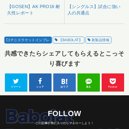
【GOSEN】AK PRO16 耐
【シングルス】試合に強い
久性レポート
人の共通点
テニスラケットインプレ
【BABOLAT】
新製品情報
共感できたらシェアしてもらえるとこっそ
り喜びます
ツイート
シェア
はてブ
送る
Pocket
FOLLOW