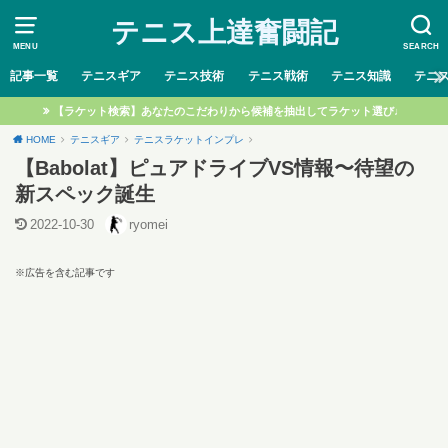
テニス上達奮闘記
MENU
SEARCH
記事一覧
テニスギア
テニス技術
テニス戦術
テニス知識
テニ
【ラケット検索】あなたのこだわりから候補を抽出してラケット選び♩
HOME
テニスギア
テニスラケットインプレ
【Babolat】ピュアドライブVS情報〜待望の
新スペック誕生
2022-10-30
ryomei
※広告を含む記事です